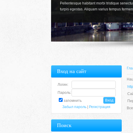
Pellentesque habitant morbi tristique senect
turpis egestas. Aliquam varius tempus fermen
Гла
Вход на сайт
Нац
Логин:
htt
Пароль:
Сай
запомнить
Пе
Забыл пароль
|
Регистрация
Все
Поиск