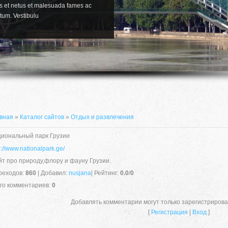
us et netus et malesuada fames ac
tum. Vestibulu
вная
»
Каталог сайтов
»
Отдых и развлечения
иональный парк Грузии
p://www.nationalpark.ge/
т про природу,флору и фауну Грузии.
реходов
:
860
|
Добавил
:
nusjana
|
Рейтинг
:
0.0
/
0
го комментариев
:
0
Добавлять комментарии могут только зарегистриров
[
Регистрация
|
Вход
]
Pellentesque nec tristique nunc. 
ut risus molestie tempus. Viva