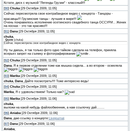
Кстати, диск с музыкой "Легенды Грузии" - классный!!!
[
90
]
Chuka
[29 Октября 2009, 11:05]
Сейчас пересмотрела свое контрабандное видео с концерта - Танцоры -
красавцы!!! Грузинские танцы - лучшие в мире!!!
Очень понравилось исполнение осетинского свадебного танца ОССУРИ... Жених
на носках - это так красиво!!!
[
91
]
Dana
[29 Октября 2009, 11:05]
chuka
,
Quote
(
chuka
)
Сейчас пересмотрела свое контрабандное видео с концерта
Ну ты даешь, я так только фото одно тайком сделала на телефон, приняла
всерьез запрет на съемку и фотографирование
.
[
92
]
Chuka
[29 Октября 2009, 11:05]
Dana
, Я в первом отделении тоже как мышка сидела... а во втором - осмелела
[
93
]
Marika
[29 Октября 2009, 11:05]
chuka
,
Dana
, Дайте посмотреть!!!! Тоже интересно ведь!
[
94
]
Chuka
[29 Октября 2009, 11:05]
Marika
, Я с удовольствием! Только как?
[
95
]
Marika
[29 Октября 2009, 11:06]
chuka
,
выложи на какой нибудь файлообменник, а нам ссылочку дай.........
[
96
]
Aniaba
[29 Октября 2009, 11:06]
Dana
, даю ссылку о концерте:
Livejournal
.
[
97
]
Dana
[29 Октября 2009, 11:06]
Aniaba
,