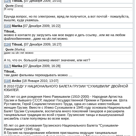
[
114
]
TibuaL
[07 Декабря 2009, 15:03]
Quote
(
Dana
)
Я хочу
Ерунда вопрос, но по электронке, вряд ли получится, а вот почтой - пожалуйста,
вышлю, куда укажешь.
[
115
]
Marika
[07 Декабря 2009, 16:22]
TibuaL
,
можно в контакте ру загрузить как мое видео и дать ссылку...или же на любом
файлообменнике...даже на ukr.net можно.
[
116
]
TibuaL
[07 Декабря 2009, 16:27]
Quote
(
Marika
)
даже на ukr.net можно
А то, что оч. большой размер имеет значение, или нет?
[
117
]
Marika
[07 Декабря 2009, 16:28]
TibuaL
,
там даже фильнмы перекидывать можно ....
[
118
]
Aniko
[18 Января 2010, 13:07]
В 2010 ГОДУ У НАЦИОНАЛЬНОГО БАЛЕТА ГРУЗИИ "СУХИШВИЛИ" ДВОЙНОЙ
ЮБИЛЕЙ.
100 лет со дня рождения Нино Рамишвили (1910-2000) - Народная Артистка
Грузии и бывшего СССР, лауреат Государственной Премии и Премии им. Шота
Руставели, Герой Социалистического Труда, одна из самых известнейших
женщин Грузии. Вместе с Илико Сухишвили в 1945 году основала Национальный
Балет Грузии Сухишвили, воспитала много поколений танцоров и расширила
танцевальные традиции во всей стране. Грузинские танцы и вышеуказанный
ансамбль стали популярны во всем мире.
65 лет со дня основания Грузинского Национального Балета "Сухишвили-
Рамишвили" (1945 год).
В Грузию на празднование юбилеев приглашены ведущие танцевальные