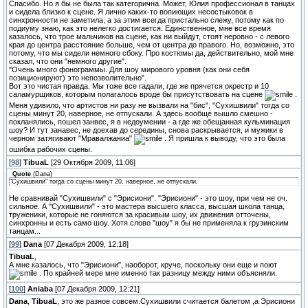
Спасибо. Но я бы не была так категорична. Может, Юлия профессионал в танцах
и сидела близко к сцене. Я лично каких-то вопиющих несостыковок в
синхронности не заметила, а за этим всегда пристально слежу, потому как по
подиуму знаю, как это нелегко достигается. Единственное, мне все время
казалось, что трое мальчиков на сцене, как ни выйдут, стоят неровно - с левого
края до центра расстояние больше, чем от центра до правого. Но, возможно, это
потому, что мы сидели немного сбоку. Про костюмы да, действительно, мой мне
сказал, что они "немного другие".
"Очень много фонограммы. Для шоу мирового уровня (как они себя
позиционируют) это непозволительно".
Вот это чистая правда. Мы тоже все гадали, где же прячется окрестр и 10
саламурщиков, которым полагалось вроде бы присутствовать на сцене
.
Меня удивило, что артистов ни разу не вызвали на "бис", "Сухишвили" тогда со
сцены минут 20, наверное, не отпускали. А здесь вообще вышло смешно -
покланялись, пошел занвес, я в недоумении - а где же обещанная кульминация
шоу? И тут занавес, не доехав до середины, снова раскрывается, и мужики в
черном затягивают "Мравалжаниа"
. Я пришла к выводу, что это была
ошибка рабочих сцены.
[
98
]
TibuaL
[29 Октября 2009, 11:06]
Quote
(
Dana
)
"Сухишвили" тогда со сцены минут 20, наверное, не отпускали.
Не сравнивай "Сухишвили" с "Эрисиони". "Эрисиони" - это шоу, при чем не оч.
сильное. А "Сухишвили" - это мастера высшего класса, высшая школа танца,
труженики, которые не гоняются за красивым шоу, их движения отточены,
синхронны и есть само шоу. Хотя слово "шоу" я бы не применяла к грузинским
танцам...
[
99
]
Dana
[07 Декабря 2009, 12:18]
TibuaL
,
А мне казалось, что "Эрисиони", наоборот, круче, поскольку они еще и поют
. По крайней мере мне именно так разницу между ними объясняли.
[
100
]
Aniaba
[07 Декабря 2009, 12:21]
Dana
,
TibuaL
, это же разное совсем.Сухишвили считается балетом ,а Эрисиони