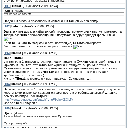
это чисто народное,так сказать,классика.
[
101
]
TibuaL
[07 Декабря 2009, 12:24]
Quote
(
Aniaba
)
это же разное совсем
Пардон, я в плане постановки и исполнения танцев имела ввиду.
[
102
]
Lelu
[07 Декабря 2009, 12:29]
Dana
, а я вот думала найду их сайт и спрошу, почему они к нам не приезжают, а
теперь вот читаю твои сообщения и подумала, а вдруг приедут фальшивые
Если те, на кого ты ходила не есть настоящие, то тогда они просто
бессовестные.....вот....я аж прям расстроилась
[
103
]
Marika
[07 Декабря 2009, 12:33]
Dana
,
TibuaL
,
у меня есть 2 знакомых грузина....один танцует в Сухишвили, второй танцует в
Эрисиони...так вот...тот который в Эрисиони танцует...он раньше тоже в
Сухишвили тнцевал...но из за трамы не мог выдерживать нагрузки и поэтому
ушел в Эрисиони...потаму что там легче гораздо и нет такой нагрузки и
требовний....(это его слова)....
К стати
TibuaL
, в феврале к нам приезжает Сухишвили.......
[
104
]
Marika
[07 Декабря 2009, 12:39]
Незнаю, но мне мои 15 лет занятия танцами дают возможность увидеть даже на
коротеньком видео как храмает синхронность и отработка движений....нашла
ссылку на видео...посмотрите:
http://www.youtube.com/watch?v=eP9bhoXZOMM
Это то что вы видели?
[
105
]
TibuaL
[07 Декабря 2009, 12:42]
Quote
(
Marika
)
К стати TibuaL, в феврале к нам приезжает Сухишвили.......
Супер, пойдем?