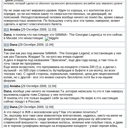
Quote
(
Aniaba
)
человек, который сделал из обычного грузинского фольклорного ансамбля шоу мирового уровня
Ну не знаю насчет мирового уровня. Идея-то хороша, и с контентом все в
порядке, но ни костюмов каких-то сверхъестественных, ни декораций, ни
пояснений. Неподготовленный человек вообще ничего не понял бы, кроме самых
поверхностных моментов. По большому счету все эти трюки, наверное, может
сделать и артист классического балета.
[
82
]
Aniaba
[29 Октября 2009, 11:03]
Dana
, я поняла,что настоящее это SAMAIA - The Georgian Legend,а те кто сейчас
в Москве это ненастоящие.
[
83
]
Dana
[29 Октября 2009, 11:04]
Aniaba
,
Так они как раз под именем SAMAIA - The Georgian Legend, и постановщик у них
как раз Паскаль Жордан! Те, на кого мы вчера ходили!
А диск я видела под названием "Эрисиони", еще два года назад, и там точь-в-
точь такая же программа.
Еще меня возмутило, что программка на концерте стоила 200 (!) р, а диски с
музыкой - по 500 (про стоимость бутербродов в буфете я уж молчу, во всех
театрах так). С одной стороны, нормальная, наверное, цена для лицензионной
копии, но с другой - все это можно скачать бесплатно хотя бы и на нашем
форуме.
[
84
]
Aniaba
[29 Октября 2009, 11:04]
Dana
, вообще уже ничего не понимаю.Та ,которая написала то,что я там наверху
выложила,ходила тоже.Спрошу у нее поточнее.
Я поняла,что эти только выдают себя за настоящих.Не верю я,что настоящие
сейчас поедут в Россию.
[
85
]
Dana
[29 Октября 2009, 11:04]
А что пишут в ЖЖ о московском шоу? Как это можно почитать?
Эх, выскажу все-таки свое мимолетное впечатление, надеюсь, никто на меня не
обидится. Попадались среди зрителей грузинские девушки ну абсолютно
славянской внешности - каштановые волосы, зеленые или голубые глаза, и даже
не в черном (униформа женщин на вчерашнем концерте - узкая черная юбка,