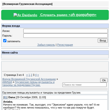
[Всемирная Грузинская Ассоциация]
Слушать радио «არ დაიდარდო»
Форма входа
Логин:
Пароль:
запомнить
Забыл пароль
|
Регистрация
Меню сайта
Страница
3
из
4
«
1
2
3
4
»
Форум Всемирной Грузинской Ассоциации
»
АФИША
»
Грузинские певцы,музыканты и
танцоры за пределами Грузии.
Грузинские певцы,музыканты и танцоры за пределами Грузии.
[
81
]
Dana
[29 Октября 2009, 11:03]
Aniaba
,
Ничего не понимаю. Так, выходит, это "Эрисиони" идею украли, что ли? А не
наоборот? Но мне лично показалось, что у них-то как раз покруче будет.