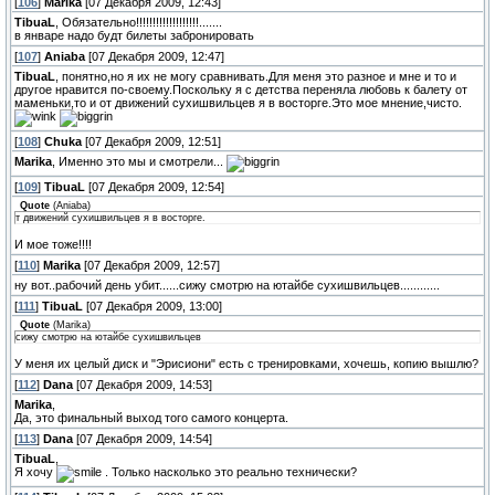
[
106
]
Marika
[07 Декабря 2009, 12:43]
TibuaL
, Обязательно!!!!!!!!!!!!!!!!!!!.......
в январе надо будт билеты забронировать
[
107
]
Aniaba
[07 Декабря 2009, 12:47]
TibuaL
, понятно,но я их не могу сравнивать.Для меня это разное и мне и то и
другое нравится по-своему.Поскольку я с детства переняла любовь к балету от
маменьки,то и от движений сухишвильцев я в восторге.Это мое мнение,чисто.
[
108
]
Chuka
[07 Декабря 2009, 12:51]
Marika
, Именно это мы и смотрели...
[
109
]
TibuaL
[07 Декабря 2009, 12:54]
Quote
(
Aniaba
)
т движений сухишвильцев я в восторге.
И мое тоже!!!!
[
110
]
Marika
[07 Декабря 2009, 12:57]
ну вот..рабочий день убит......сижу смотрю на ютайбе сухишвильцев............
[
111
]
TibuaL
[07 Декабря 2009, 13:00]
Quote
(
Marika
)
сижу смотрю на ютайбе сухишвильцев
У меня их целый диск и "Эрисиони" есть с тренировками, хочешь, копию вышлю?
[
112
]
Dana
[07 Декабря 2009, 14:53]
Marika
,
Да, это финальный выход того самого концерта.
[
113
]
Dana
[07 Декабря 2009, 14:54]
TibuaL
,
Я хочу
. Только насколько это реально технически?