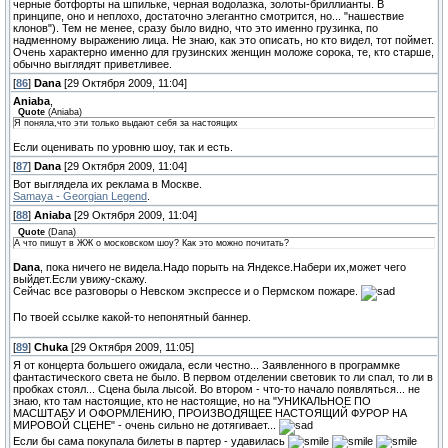
черные ботфорты на шпильке, черная водолазка, золоты-бриллианты. В
принципе, оно и неплохо, достаточно элегантно смотрится, но... "нашествие
клонов"). Тем не менее, сразу было видно, что это именно грузинка, по
надменному выражению лица. Не знаю, как это описать, но кто видел, тот поймет.
Очень характерно именно для грузинских женщин моложе сорока, те, кто старше,
обычно выглядят приветливее.
[
86
]
Dana
[29 Октября 2009, 11:04]
Aniaba
,
Quote
(
Aniaba
)
Я поняла,что эти только выдают себя за настоящих
Если оценивать по уровню шоу, так и есть.
[
87
]
Dana
[29 Октября 2009, 11:04]
Вот выглядела их реклама в Москве.
Samaya - Georgian Legend
.
[
88
]
Aniaba
[29 Октября 2009, 11:04]
Quote
(
Dana
)
А что пишут в ЖЖ о московском шоу? Как это можно почитать?
Dana
, пока ничего не видела.Надо порыть на Яндексе.Набери их,может чего
выйдет.Если увижу-скажу.
Сейчас все разговоры о Невском экспрессе и о Пермском пожаре.
По твоей ссылке какой-то непонятный баннер.
[
89
]
Chuka
[29 Октября 2009, 11:05]
Я от концерта большего ожидала, если честно... Заявленного в программке
фантастического света не было. В первом отделении световик то ли спал, то ли в
пробках стоял... Сцена была лысой. Во втором - что-то начало появляться... не
знаю, кто там настоящие, кто не настоящие, но на "УНИКАЛЬНОЕ ПО
МАСШТАБУ И ОФОРМЛЕНИЮ, ПРОИЗВОДЯЩЕЕ НАСТОЯЩИЙ ФУРОР НА
МИРОВОЙ СЦЕНЕ" - очень сильно не дотягивает...
Если бы сама покупала билеты в партер - удавилась