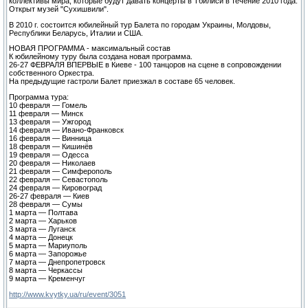
коллективы мира, которые будут давать концерты в Тбилиси в течение 2010 года.
Открыт музей "Сухишвили".
В 2010 г. состоится юбилейный тур Балета по городам Украины, Молдовы,
Республики Беларусь, Италии и США.
НОВАЯ ПРОГРАММА - максимальный состав
К юбилейному туру была создана новая программа.
26-27 ФЕВРАЛЯ ВПЕРВЫЕ в Киеве - 100 танцоров на сцене в сопровождении
собственного Оркестра.
На предыдущие гастроли Балет приезжал в составе 65 человек.
Программа тура:
10 февраля — Гомель
11 февраля — Минск
13 февраля — Ужгород
14 февраля — Ивано-Франковск
16 февраля — Винница
18 февраля — Кишинёв
19 февраля — Одесса
20 февраля — Николаев
21 февраля — Симферополь
22 февраля — Севастополь
24 февраля — Кировоград
26-27 февраля — Киев
28 февраля — Сумы
1 марта — Полтава
2 марта — Харьков
3 марта — Луганск
4 марта — Донецк
5 марта — Мариуполь
6 марта — Запорожье
7 марта — Днепропетровск
8 марта — Черкассы
9 марта — Кременчуг
http://www.kvytky.ua/ru/event/3051