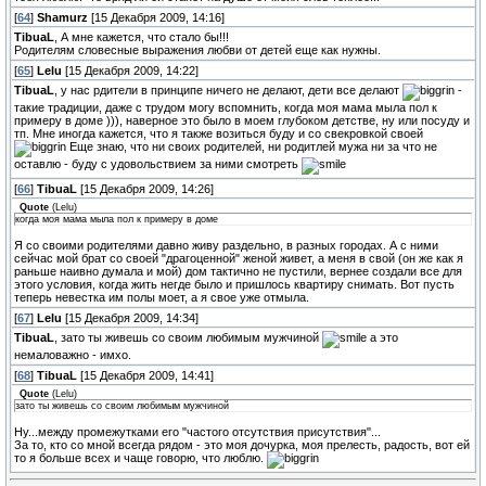
[
64
]
Shamurz
[15 Декабря 2009, 14:16]
TibuaL
, А мне кажется, что стало бы!!!
Родителям словесные выражения любви от детей еще как нужны.
[
65
]
Lelu
[15 Декабря 2009, 14:22]
TibuaL
, у нас рдители в принципе ничего не делают, дети все делают
-
такие традиции, даже с трудом могу вспомнить, когда моя мама мыла пол к
примеру в доме ))), наверное это было в моем глубоком детстве, ну или посуду и
тп. Мне иногда кажется, что я также возиться буду и со свекровкой своей
Еще знаю, что ни своих родителей, ни родитлей мужа ни за что не
оставлю - буду с удовольствием за ними смотреть
[
66
]
TibuaL
[15 Декабря 2009, 14:26]
Quote
(
Lelu
)
когда моя мама мыла пол к примеру в доме
Я со своими родителями давно живу раздельно, в разных городах. А с ними
сейчас мой брат со своей "драгоценной" женой живет, а меня в свой (он же как я
раньше наивно думала и мой) дом тактично не пустили, вернее создали все для
этого условия, когда жить негде было и пришлось квартиру снимать. Вот пусть
теперь невестка им полы моет, а я свое уже отмыла.
[
67
]
Lelu
[15 Декабря 2009, 14:34]
TibuaL
, зато ты живешь со своим любимым мужчиной
а это
немаловажно - имхо.
[
68
]
TibuaL
[15 Декабря 2009, 14:41]
Quote
(
Lelu
)
зато ты живешь со своим любимым мужчиной
Ну...между промежутками его "частого отсутствия присутствия"...
За то, кто со мной всегда рядом - это моя дочурка, моя прелесть, радость, вот ей
то я больше всех и чаще говорю, что люблю.