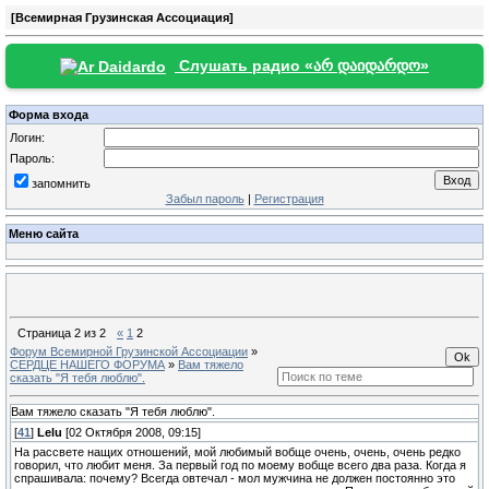
[Всемирная Грузинская Ассоциация]
Слушать радио «არ დაიდარდო»
Форма входа
Логин:
Пароль:
запомнить
Забыл пароль
|
Регистрация
Меню сайта
Страница
2
из
2
«
1
2
Форум Всемирной Грузинской Ассоциации
»
СЕРДЦЕ НАШЕГО ФОРУМА
»
Вам тяжело
сказать "Я тебя люблю".
Вам тяжело сказать "Я тебя люблю".
[
41
]
Lelu
[02 Октября 2008, 09:15]
На рассвете нащих отношений, мой любимый вобще очень, очень, очень редко
говорил, что любит меня. За первый год по моему вобще всего два раза. Когда я
спрашивала: почему? Всегда овтечал - мол мужчина не должен постоянно это