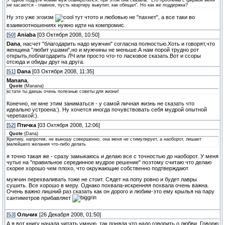
не касаются - главное, пусть квартиру выкупит, как обещал". Но как же поддержка?
Ну это уже эгоизм
тут чтото и любовью не "пахнет", а все таки во
взаимоотношениях нужно идти на компромис.
[
50
]
Aniaba
[03 Октября 2008, 10:50]
Dana
, насчет "благодарить надо мужчин" согласна полностью.Хоть и говорят,что
женщина "любит ушами",но и мужчины не меньше.А нам порой трудно рот
открыть,поблагодарить ЛЧ или просто что-то ласковое сказать.Вот и ссоры
отсюда и обиды друг на друга.
[
51
]
Dana
[03 Октября 2008, 11:35]
Manana
,
Quote
(
Manana
)
кстати ты даешь очень полезные советы для жизни!
Конечно, не мне этим заниматься - у самой личная жизнь не сказать что
идеально устроена:). Ну хочется иногда почувствовать себя мудрой опытной
черепахой:).
[
52
]
Птичка
[03 Октября 2008, 12:06]
Quote
(
Dana
)
Критику, напротив, не выношу совершенно, она меня не стимулирует, а наоборот, лишает
малейшего желания что-либо делать
я точно такая же - сразу замыкаюсь и делаю все с точностью до наоборот. У меня
чутье на "правильное серединное мудрое решение" поэтому считаю что делаю
скорее хорошо чем плохо, что окружающие собственно подтверждают
мужчин перехваливать тоже не стоит. Сядет на попу ровно и будет лавры
сушить. Все хорошо в меру. Однако похвала-искренняя похвала очень важна.
Очень важно лишний раз сказать как он дорого и любим-это ему крылья на пару
сантиметров прибавляет
[
53
]
Ольчик
[26 Декабря 2008, 01:50]
А я вот книгу начала читать умную, так поняла что надо говорить о любви. Говорю