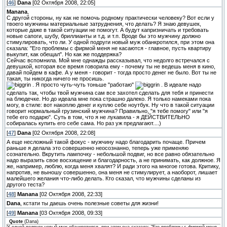
[
46
]
Dana
[02 Октября 2008, 22:05]
Manana
,
С другой стороны, ну как не помочь родному практически человеку? Вот если у
твоего мужчины материальные затруднения, что делать? Я знаю девушек,
которые даже в такой ситуации не помогут. А будут капризничать и требовать
новые сапоги, шубу, бриллианты и т.д. и т.п. Вроде бы это мужчину должно
стимулировать, что ли. У одной подруги новый муж обанкротился, при этом она
сказала: "Его проблемы с фирмой меня не касаются - главное, пусть квартиру
выкупит, как обещал". Но как же поддержка?
Сейчас вспомнила. Мой мне однажды рассказывал, что недолго встречался с
девушкой, которая все время говорила ему - почему ты не ведешь меня в кино,
давай пойдем в кафе. А у меня - говорит - тогда просто денег не было. Вот ты не
такая, ты никогда ничего не просишь.
. Я просто чуть-чуть тоньше "работаю"
. В идеале надо
сделать так, чтобы твой мужчина сам все захотел сделать для тебя и принести
на блюдечке. Но до идеала мне пока страшно далеко. Я только намеками пока
могу, в стиле: вот накоплю денег и куплю себе ноутбук. Ну что в такой ситуации
говорит нормальный грузинский мужчина? Правильно, "я тебе помогу" или "я
тебе его подарю". Суть в том, что я не лукавила - я ДЕЙСТВИТЕЛЬНО
собиралась купить его себе сама. Но раз уж предлагают....)
[
47
]
Dana
[02 Октября 2008, 22:08]
А еще несложный такой фокус - мужчину надо благодарить почаще. Причем
раньше я делала это совершенно неосознанно, теперь уже применяю
сознательно. Вкрутить лампочку - небольшой подвиг, но все равно обязательно
надо выразить свое восхищение и благодарность, а не принимать, как должное. Я
же, например, люблю, когда меня хвалят? И ради этого на многое готова. Критику,
напротив, не выношу совершенно, она меня не стимулирует, а наоборот, лишает
малейшего желания что-либо делать. Кто сказал, что мужчины сделаны из
другого теста?
[
48
]
Manana
[02 Октября 2008, 22:33]
Dana
, кстати ты даешь очень полезные советы для жизни!
[
49
]
Manana
[03 Октября 2008, 09:33]
Quote
(
Dana
)
У одной подруги новый муж обанкротился, при этом она сказала: "Его проблемы с фирмой меня