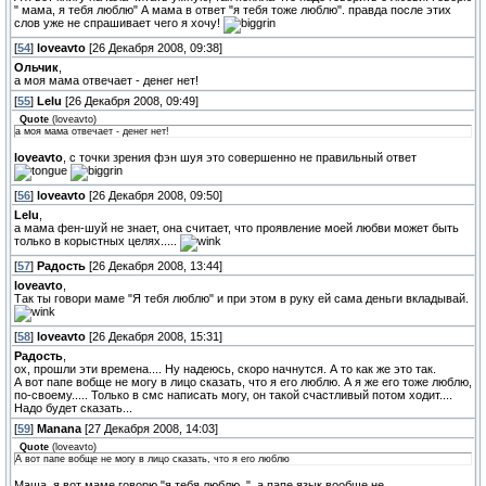
" мама, я тебя люблю" А мама в ответ "я тебя тоже люблю". правда после этих
слов уже не спрашивает чего я хочу!
[
54
]
loveavto
[26 Декабря 2008, 09:38]
Ольчик
,
а моя мама отвечает - денег нет!
[
55
]
Lelu
[26 Декабря 2008, 09:49]
Quote
(
loveavto
)
а моя мама отвечает - денег нет!
loveavto
, с точки зрения фэн шуя это совершенно не правильный ответ
[
56
]
loveavto
[26 Декабря 2008, 09:50]
Lelu
,
а мама фен-шуй не знает, она считает, что проявление моей любви может быть
только в корыстных целях.....
[
57
]
Радость
[26 Декабря 2008, 13:44]
loveavto
,
Так ты говори маме "Я тебя люблю" и при этом в руку ей сама деньги вкладывай.
[
58
]
loveavto
[26 Декабря 2008, 15:31]
Радость
,
ох, прошли эти времена.... Ну надеюсь, скоро начнутся. А то как же это так.
А вот папе вобще не могу в лицо сказать, что я его люблю. А я же его тоже люблю,
по-своему..... Только в смс написать могу, он такой счастливый потом ходит....
Надо будет сказать...
[
59
]
Manana
[27 Декабря 2008, 14:03]
Quote
(
loveavto
)
А вот папе вобще не могу в лицо сказать, что я его люблю
Маша, я вот маме говорю "я тебя люблю..", а папе язык вообще не