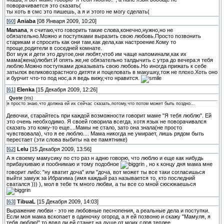
поворачивается это сказать(
ты хоть в смс это пишешь, а я и этого не могу сделать(
[
60
]
Aniaba
[08 Января 2009, 10:20]
Manana
, я считаю,что говорить такие слова,конечно,нужно,но не
обязательно.Можно и поступками выразить свою любовь.Просто позвонить
старикам и спросить как они там,как дела,как настроение.Кому то
проще,родители в соседней комнате.
Вот муж и дети это другое,они любят,чтоб им чаще напоминали,как их
мама(жена)любит.И опять же,не обязательно талдычить с утра до вечера:я тебя
люблю.Можно поступками доказывать свою любовь.Но иногда прижать к себе
затылок великовозрастного дитяти и поцеловать в макушку,тож не плохо.Хоть оно
и бурчит что-то под нос,а я ведь вижу,что нравится.
[
61
]
Elenka
[15 Декабря 2009, 12:26]
Quote
(
iris
)
я просто знаю,что должна ей их сейчас сказать,потому,что потом может быть поздно...
Девочки, старайтесь при каждой возможности говорит маме "Я тебя люблю". Ей
это очень необходимо. Я своей говорила всегда, хотя язык не поворачивался
сказать это кому-то еще....Мамы не стало, зато она знала(не просто
чувствовала), что я ее люблю.... Мама никогда не умирает, лишь рядом быть
перестает (эти слова выбиты на ее памятнике)
[
62
]
Lelu
[15 Декабря 2009, 13:56]
А я своему мамусику по сто раз н адню говорю, что люблю и еще как нибудь
прибаукиваю и пообнимаю и тому подобное
, но к концу дня мама мне
говорит либо: "ну кватит доча" или "доча, вот может ты все таки согласишься
выйти замуж за Ибрагима (имя каждый раз называется то, кто последний
сватался ))) ), мол в тебе тк много любви, а ты все со мной сюсюкаешься
[
63
]
TibuaL
[15 Декабря 2009, 14:03]
Выражение любви - это не любовные песнопения, а реальные дела и поступки.
Если моя мама вскопает в одиночку огород, а я ей позвоню и скажу "Мамуля, я
тебя люблю!" то вряд ли ей станет на душе от моих слов теплее...