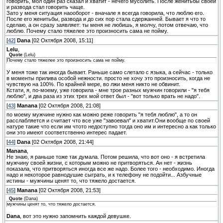
говорить, мол один раз сказал и хватит - нечего мусолить. После женитьбы своей
и развода стал говорить чаще.
Зато у меня ситуация наооборот - вначале я всегда говорила, что люблю его.
После его женитьбы, развода и до сих пор стала сдержанней. Бывает я что то
сделаю, а он сразу заявляет: ты меня не любишь, я молчу, потом отвечаю, что
люблю. Почему стало тяжелее это произносить сама не пойму.
[
42
]
Dana
[02 Октября 2008, 15:11]
Lelu
,
Quote
(
Lelu
)
Почему стало тяжелее это произносить сама не пойму.
У меня тоже так иногда бывает. Раньше само слетало с языка, а сейчас - только
в моменты прилива особой нежности. просто не хочу это произносить, когда не
чувствую на 100%. По крайней мере, во лжи меня никто не обвинит.
Кстати, я, по-моему, уже говорила - мне трое разных мужчин говорили - "я тебя
люблю", и два раза из этих трех мой ответ был - "вот только врать не надо".
[
43
]
Manana
[02 Октября 2008, 21:08]
по моему мужчине нужно как можно реже говорить "я тебя люблю", а то он
расслабляется и считает что все уже "завоевал" и хватит.Они вообще по своей
натуре такие что если им чтото недоступно тогда оно им и интересно а как только
они это имеют соответственно интерес падает.
[
44
]
Dana
[02 Октября 2008, 21:44]
Manana
,
Не знаю, я раньше тоже так думала. Потом решила, что вот оно - я встретила
мужчину своей жизни, с которым можно не притворяться. Ан нет - жизнь
показала, что притворяться иногда все же надо. Более того - необходимо. Иногда
надо и некоторое равнодушие сыграть, и к телефону не подойти... Азбучные
истины - мужчины ценят то, что тяжело достается.
[
45
]
Manana
[02 Октября 2008, 21:53]
Quote
(
Dana
)
мужчины ценят то, что тяжело достается.
Dana
, вот это нужно запомнить каждой девушке.