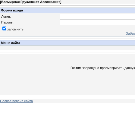
[
Всемирная Грузинская Ассоциация
]
Форма входа
Логин:
Пароль:
запомнить
Забыл
Меню сайта
Гостям запрещено просматривать данную 
Полная версия сайта