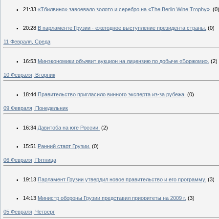
21:33
«Тбилвино» завоевало золото и серебро на «The Berlin Wine Trophy».
(0
20:28
В парламенте Грузии - ежегодное выступление президента страны.
(0)
11 Февраля, Среда
16:53
Минэкономики объявит аукцион на лицензию по добыче «Боржоми».
(2)
10 Февраля, Вторник
18:44
Правительство пригласило винного эксперта из-за рубежа.
(0)
09 Февраля, Понедельник
16:34
Давитоба на юге России.
(2)
15:51
Ранний старт Грузии.
(0)
06 Февраля, Пятница
19:13
Парламент Грузии утвердил новое правительство и его программу.
(3)
14:13
Министр обороны Грузии представил приоритеты на 2009 г.
(3)
05 Февраля, Четверг