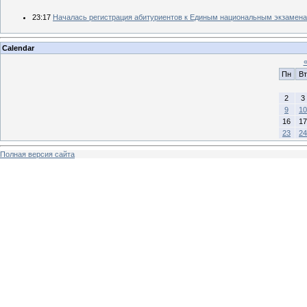
23:17
Началась регистрация абитуриентов к Единым национальным экзамена
Calendar
Пн
Вт
2
3
9
10
16
17
23
24
Полная версия сайта