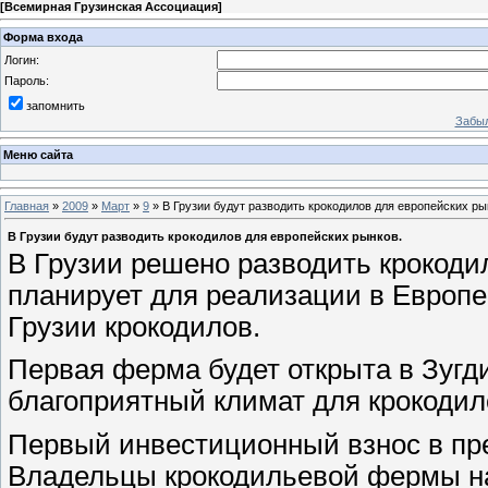
[
Всемирная Грузинская Ассоциация
]
Форма входа
Логин:
Пароль:
запомнить
Забыл
Меню сайта
Главная
»
2009
»
Март
»
9
» В Грузии будут разводить крокодилов для европейских ры
В Грузии будут разводить крокодилов для европейских рынков.
В Грузии решено разводить крокоди
планирует для реализации в Европе
Грузии крокодилов.
Первая ферма будет открыта в Зугди
благоприятный климат для крокодил
Первый инвестиционный взнос в пре
Владельцы крокодильевой фермы на