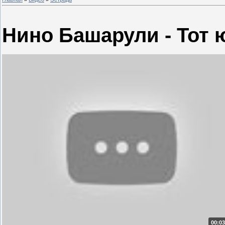
Нино Башарули - Тот
00:03