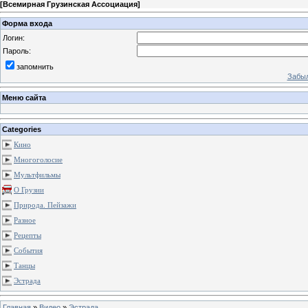
[
Всемирная Грузинская Ассоциация
]
Форма входа
Логин:
Пароль:
запомнить
Забыл
Меню сайта
Categories
Кино
Многоголосие
Мультфильмы
О Грузии
Природа. Пейзажи
Разное
Рецепты
События
Танцы
Эстрада
Главная
»
Видео
»
Эстрада