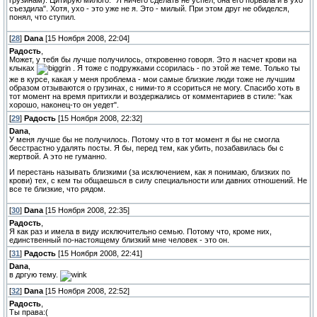
съездила". Хотя, ухо - это уже не я. Это - милый. При этом друг не обиделся,
понял, что ступил.
[
28
]
Dana
[15 Ноября 2008, 22:04]
Радость
,
Может, у тебя бы лучше получилось, откровенно говоря. Это я насчет крови на
клыках
. Я тоже с подружками ссорилась - по этой же теме. Только ты
же в курсе, какая у меня проблема - мои самые близкие люди тоже не лучшим
образом отзываются о грузинах, с ними-то я ссориться не могу. Спасибо хоть в
тот момент на время притихли и воздержались от комментариев в стиле: "как
хорошо, наконец-то он уедет".
[
29
]
Радость
[15 Ноября 2008, 22:32]
Dana
,
У меня лучше бы не получилось. Потому что в тот момент я бы не смогла
бесстрастно удалять посты. Я бы, перед тем, как убить, позабавилась бы с
жертвой. А это не гуманно.
И перестань называть близкими (за исключением, как я понимаю, близких по
крови) тех, с кем ты общаешься в силу специальности или давних отношений. Не
все те близкие, что рядом.
[
30
]
Dana
[15 Ноября 2008, 22:35]
Радость
,
Я как раз и имела в виду исключительно семью. Потому что, кроме них,
единственный по-настоящему близкий мне человек - это он.
[
31
]
Радость
[15 Ноября 2008, 22:41]
Dana
,
в дргую тему.
[
32
]
Dana
[15 Ноября 2008, 22:52]
Радость
,
Ты права:(