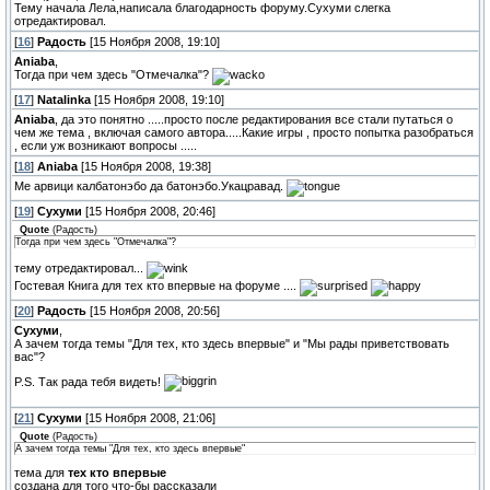
Тему начала Лела,написала благодарность форуму.Сухуми слегка
отредактировал.
[
16
]
Радость
[15 Ноября 2008, 19:10]
Aniaba
,
Тогда при чем здесь "Отмечалка"?
[
17
]
Natalinka
[15 Ноября 2008, 19:10]
Aniaba
, да это понятно .....просто после редактирования все стали путаться о
чем же тема , включая самого автора.....Какие игры , просто попытка разобраться
, если уж возникают вопросы .....
[
18
]
Aniaba
[15 Ноября 2008, 19:38]
Ме арвици калбатонэбо да батонэбо.Укацравад.
[
19
]
Сухуми
[15 Ноября 2008, 20:46]
Quote
(
Радость
)
Тогда при чем здесь "Отмечалка"?
тему отредактировал...
Гостевая Книга для тех кто впервые на форуме ....
[
20
]
Радость
[15 Ноября 2008, 20:56]
Сухуми
,
А зачем тогда темы "Для тех, кто здесь впервые" и "Мы рады приветствовать
вас"?
P.S. Так рада тебя видеть!
[
21
]
Сухуми
[15 Ноября 2008, 21:06]
Quote
(
Радость
)
А зачем тогда темы "Для тех, кто здесь впервые"
тема для
тех кто впервые
создана для того что-бы рассказали