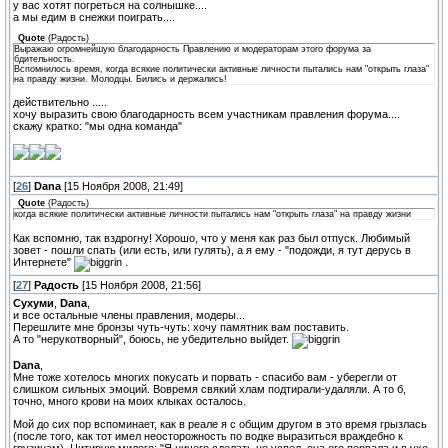
у вас хотят погреться на солнышке....
а мы едим в снежки поиграть....
Quote
(
Радость
)
Выражаю огромнейшую благодарность Правлению и модераторам этого форума за
бдительность.
Вспомнилось время, когда всякие политически активные личности пытались нам "открыть глаза"
на правду жизни. Молодцы. Бились и держались!
действительно .....
хочу выразить свою благодарность всем участникам правления форума....
скажу кратко: "мы одна команда"
[
26
]
Dana
[15 Ноября 2008, 21:49]
Quote
(
Радость
)
когда всякие политически активные личности пытались нам "открыть глаза" на правду жизни
Как вспомню, так вздрогну! Хорошо, что у меня как раз был отпуск. Любимый
зовет - пошли спать (или есть, или гулять), а я ему - "подожди, я тут дерусь в
Интернете"
.
[
27
]
Радость
[15 Ноября 2008, 21:56]
Сухуми
,
Dana
,
и все остальные члены правления, модеры...
Перешлите мне бронзы чуть-чуть: хочу памятник вам поставить.
А то "нерукотворный", боюсь, не убедительно выйдет.
Dana
,
Мне тоже хотелось многих покусать и порвать - спасибо вам - уберегли от
слишком сильных эмоций. Вовремя свякий хлам подтирали-удаляли. А то б,
точно, много крови на моих клыках осталось.
Мой до сих пор вспоминает, как в реале я с общим другом в это время грызлась
(после того, как тот имел неосторожность по водке выразиться враждебно к
грузинам). Цитирую милого: "Я ничего сделать не успел, она его порвала и в ухо