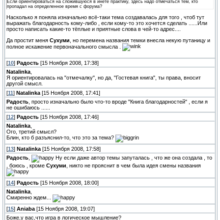
Если ориентироваться на сложившуюся в инете практику, здесь надо отмечаться тем, кто
пропадал на определенное время с форума?
Насколько я поняла изначально всё-таки тема создавалась для того , чтоб тут
выражать благодарность кому-либо , если кому-то это хочется сделать ......Или
просто написать какие-то тёплые и приятные слова в чей-то адрес....
Да простит меня
Сухуми
, но перемена названия темки внесла некую путаницу и
полное искажение первоначального смысла .
[
10
]
Радость
[15 Ноября 2008, 17:38]
Natalinka
,
Я ориентировалась на "отмечалку", но да, "Гостевая книга", ты права, вносит
другой смысл.
[
11
]
Natalinka
[15 Ноября 2008, 17:41]
Радость
, просто изначально было что-то вроде "Книга благодарностей" , если я
не ошибаюсь ......
[
12
]
Радость
[15 Ноября 2008, 17:46]
Natalinka
,
Ого, третий смысл?
Блин, кто б разъяснил-то, что это за тема?
[
13
]
Natalinka
[15 Ноября 2008, 17:58]
Радость
,
Ну если даже автор темы запуталась , что же она создала , то
, боюсь , кроме
Сухуми
, никто не прояснит в чем была идея смены названия
[
14
]
Радость
[15 Ноября 2008, 18:00]
Natalinka
,
Смиренно ждем...
[
15
]
Aniaba
[15 Ноября 2008, 19:07]
Боже,у вас,что игра в логическое мышление?