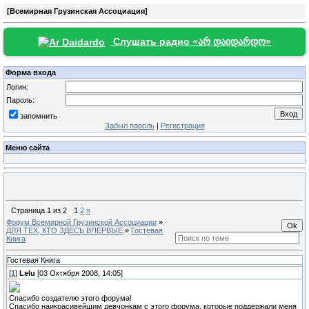
[Всемирная Грузинская Ассоциация]
Слушать радио «არ დაიდარდო»
Форма входа
Логин:
Пароль:
запомнить
Забыл пароль
|
Регистрация
Меню сайта
Страница
1
из
2
1
2
»
Форум Всемирной Грузинской Ассоциации
»
ДЛЯ ТЕХ, КТО ЗДЕСЬ ВПЕРВЫЕ
»
Гостевая
Книга
Гостевая Книга
[
1
]
Lelu
[03 Октября 2008, 14:05]
Спасибо создателю этого форума!
Спасибо наикрасивейшим девчонкам с этого форума, которые поддержали меня