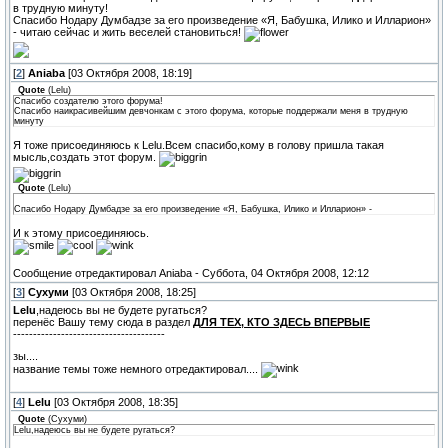
в трудную минуту!
Спасибо Нодару Думбадзе за его произведение «Я, Бабушка, Илико и Илларион»
- читаю сейчас и жить веселей становиться!
[
2
]
Aniaba
[03 Октября 2008, 18:19]
Quote
(
Lelu
)
Спасибо создателю этого форума!
Спасибо наикрасивейшим девчонкам с этого форума, которые поддержали меня в трудную
минуту
Я тоже присоединяюсь к Lelu.Всем спасибо,кому в голову пришла такая
мысль,создать этот форум.
Quote
(
Lelu
)
Спасибо Нодару Думбадзе за его произведение «Я, Бабушка, Илико и Илларион» -
И к этому присоединяюсь.
Сообщение отредактировал
Aniaba
-
Суббота, 04 Октября 2008, 12:12
[
3
]
Сухуми
[03 Октября 2008, 18:25]
Lelu
,надеюсь вы не будете ругаться?
перенёс Вашу тему сюда в раздел
ДЛЯ ТЕХ, КТО ЗДЕСЬ ВПЕРВЫЕ
--------------------------------------
зы....
название темы тоже немного отредактировал....
[
4
]
Lelu
[03 Октября 2008, 18:35]
Quote
(
Сухуми
)
Lelu,надеюсь вы не будете ругаться?