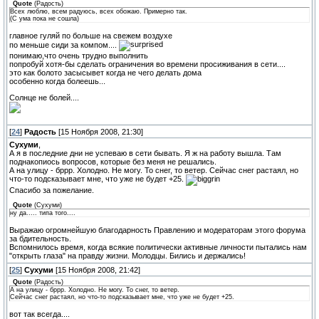
Quote
(
Радость
)
Всех люблю, всем радуюсь, всех обожаю. Примерно так.
(С ума пока не сошла)
главное гуляй по больше на свежем воздухе
по меньше сиди за компом....
понимаю,что очень трудно выполнить
попробуй хотя-бы сделать ограничения во времени просиживания в сети....
это как болото засысывет когда не чего делать дома
особенно когда болеешь...
Солнце не болей....
[
24
]
Радость
[15 Ноября 2008, 21:30]
Сухуми
,
А я в последние дни не успеваю в сети бывать. Я ж на работу вышла. Там
поднакопиось вопросов, которые без меня не решались.
А на улицу - бррр. Холодно. Не могу. То снег, то ветер. Сейчас снег растаял, но
что-то подсказывает мне, что уже не будет +25.
Спасибо за пожелание.
Quote
(
Сухуми
)
ну да..... типа того....
Выражаю огромнейшую благодарность Правлению и модераторам этого форума
за бдительность.
Вспомнилось время, когда всякие политически активные личности пытались нам
"открыть глаза" на правду жизни. Молодцы. Бились и держались!
[
25
]
Сухуми
[15 Ноября 2008, 21:42]
Quote
(
Радость
)
А на улицу - бррр. Холодно. Не могу. То снег, то ветер.
Сейчас снег растаял, но что-то подсказывает мне, что уже не будет +25.
вот так всегда....