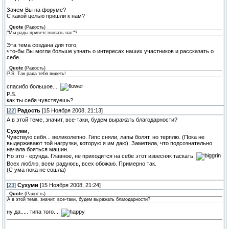
Зачем Вы на форуме?
С какой целью пришли к нам?
Quote
(
Радость
)
"Мы рады приветствовать вас"?
Эта тема создана для того,
что-бы Вы могли больше узнать о интересах наших участников и рассказать о
себе.
Quote
(
Радость
)
P.S. Так рада тебя видеть!
спасибо большое....
P.S.
как ты себя чувствуешь?
[
22
]
Радость
[15 Ноября 2008, 21:13]
А в этой теме, значит, все-таки, будем выражать благодарности?
Сухуми
,
Чувствую себя... великолепно. Гипс сняли, лапы болят, но терплю. (Пока не
выдерживают той нагрузки, которую я им даю). Заметила, что подсознательно
начала бояться машин.
Но это - ерунда. Главное, не приходится на себе этот извесняк таскать.
Всех люблю, всем радуюсь, всех обожаю. Примерно так.
(С ума пока не сошла)
[
23
]
Сухуми
[15 Ноября 2008, 21:24]
Quote
(
Радость
)
А в этой теме, значит, все-таки, будем выражать благодарности?
ну да..... типа того....