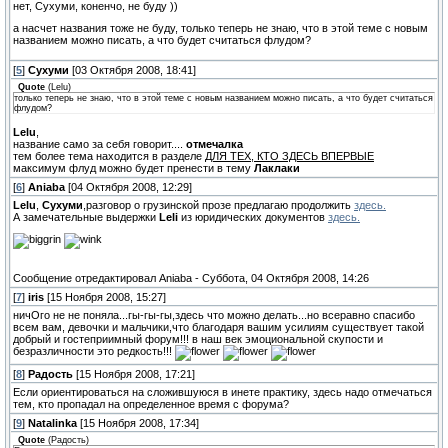
нет, Сухуми, коненчо, не буду ))
а насчет названия тоже не буду, только теперь не знаю, что в этой теме с новым
названием можно писать, а что будет считаться флудом?
[
5
]
Сухуми
[03 Октября 2008, 18:41]
Quote
(
Lelu
)
только теперь не знаю, что в этой теме с новым названием можно писать, а что будет считаться
флудом?
Lelu
,
название само за себя говорит....
отмечалка
тем более тема находится в разделе
ДЛЯ ТЕХ, КТО ЗДЕСЬ ВПЕРВЫЕ
максимум флуд можно будет пренести в тему
Лаклаки
[
6
]
Aniaba
[04 Октября 2008, 12:29]
Lelu
,
Сухуми
,разговор о грузинской прозе предлагаю продолжить
здесь.
А замечательные выдержки
Leli
из юридических документов
здесь.
Сообщение отредактировал
Aniaba
-
Суббота, 04 Октября 2008, 14:26
[
7
]
iris
[15 Ноября 2008, 15:27]
ничОго не не поняла...гы-гы-гы,здесь что можно делать...но всеравно спасибо
всем вам, девочки и мальчики,что благодаря вашим усилиям существует такой
добрый и гостеприимный форум!!! в наш век эмоциональной скупости и
безразличности это редкость!!!
[
8
]
Радость
[15 Ноября 2008, 17:21]
Если ориентироваться на сложившуюся в инете практику, здесь надо отмечаться
тем, кто пропадал на определенное время с форума?
[
9
]
Natalinka
[15 Ноября 2008, 17:34]
Quote
(
Радость
)