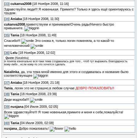
[
33
]
cukanva2008
[18 Ноября 2008, 11:16]
Здравствуйте люди!!! Я новенькая. Примите? Только я здесь ещё ориентируюсь с
трудом.
[
34
]
Aniaba
[18 Ноября 2008, 11:30]
cukanva2008
,приветствуем и принимаем!Очень рады!Ничего быстро
привыкните.
[
35
]
Tania
[18 Ноября 2008, 11:49]
Спасибо!!!
Это снова я, только логин поменяла, а то какой-то
нечеловеческий
[
36
]
Lelu
[18 Ноября 2008, 12:02]
Quote
(
Natalinka
)
я поняла изначально всё-таки тема создавалась для того , чтоб тут выражать благодарность
кому-либо , если кому-то это хочется сделать
Natalinka
, да, эта тема мной именно для этого и создавалась и название было
соответствующее
[
37
]
Aniaba
[18 Ноября 2008, 21:18]
Tania
, логин это не страшно,в любом случае
ДОБРО ПОЖАЛОВАТЬ!!
[
38
]
Tania
[18 Ноября 2008, 23:38]
Диди мадлоба!!!
[
39
]
nusjana
[04 Июля 2009, 02:05]
Всем здравствуйте!!! Я тоже новенькая,примите и меня к себе,пожалуйста!
[
40
]
Tania
[04 Июля 2009, 02:08]
nusjana
, Добро пожаловать!