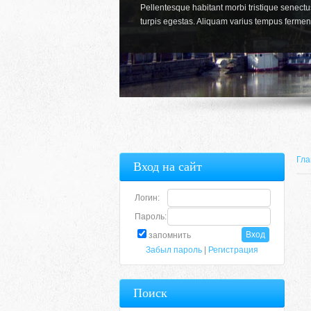
Pellentesque habitant morbi tristique senect
turpis egestas. Aliquam varius tempus fermen
Гла
Вход на сайт
Логин:
Пароль:
запомнить
Забыл пароль
|
Регистрация
Поиск