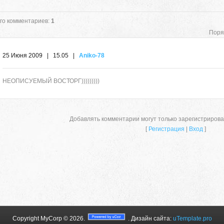
го комментариев
:
1
Поря
25 Июня 2009 | 15.05 |
Aniko-78
НЕОПИСУЕМЫЙ ВОСТОРГ)))))))))
Добавлять комментарии могут только зарегистриров
[
Регистрация
|
Вход
]
e
ristique quam adipiscing feugiat.
, egestas et elit.
Copyright MyCorp © 2026
.
. Дизайн сайта:
uTemplate.pro