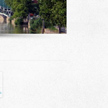
Mauris odio augue
is
Mauris ac egestas metus. Etiam porttitor augue
mus sollicitudin arcu vitae urna imperdiet ege