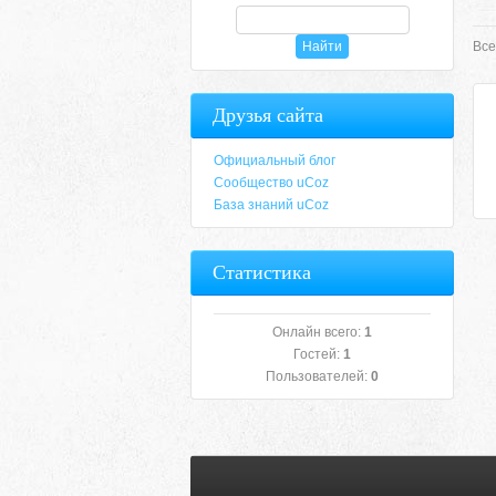
Все
Друзья сайта
Официальный блог
Сообщество uCoz
База знаний uCoz
Статистика
Онлайн всего:
1
Гостей:
1
Пользователей:
0
Etiam porttitor augu
Cras quis fringilla lorem. Suspendisse porta t
Morbi metus nulla, commodo nec consectetur ut