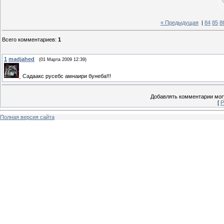
« Предыдущая
|
84
85
8
Всего комментариев
:
1
1
madjahed
(01 Марта 2009 12:39)
Садаакс русебс амнаири бунеба!!!
Добавлять комментарии могу
[
Р
Полная версия сайта