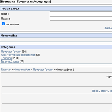
[
Всемирная Грузинская Ассоциация
]
Форма входа
Логин:
Пароль:
запомнить
Забыл
Меню сайта
Categories
Природа Грузии
[94]
Архитектурные памятники
[53]
Тбилиси
[263]
Города Грузии
[59]
Главная
»
Фотоальбом
»
Природа Грузии
» Фотография 1
кура
Просмотреть ф