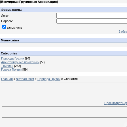
[
Всемирная Грузинская Ассоциация
]
Форма входа
Логин:
Пароль:
запомнить
Забыл
Меню сайта
Categories
Природа Грузии
[94]
Архитектурные памятники
[53]
Тбилиси
[263]
Города Грузии
[59]
Главная
»
Фотоальбом
»
Природа Грузии
» Сванетия
Просмотреть ф