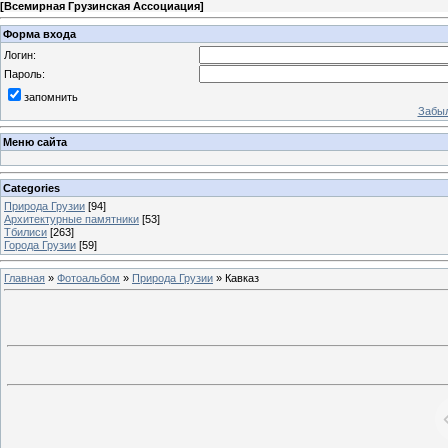
[
Всемирная Грузинская Ассоциация
]
Форма входа
Логин:
Пароль:
запомнить
Забыл
Меню сайта
Categories
Природа Грузии
[94]
Архитектурные памятники
[53]
Тбилиси
[263]
Города Грузии
[59]
Главная
»
Фотоальбом
»
Природа Грузии
» Кавказ