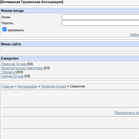
[
Всемирная Грузинская Ассоциация
]
Форма входа
Логин:
Пароль:
запомнить
Забыл
Меню сайта
Categories
Природа Грузии
[94]
Архитектурные памятники
[53]
Тбилиси
[263]
Города Грузии
[59]
Главная
»
Фотоальбом
»
Природа Грузии
» Сванетия
Просмотреть ф