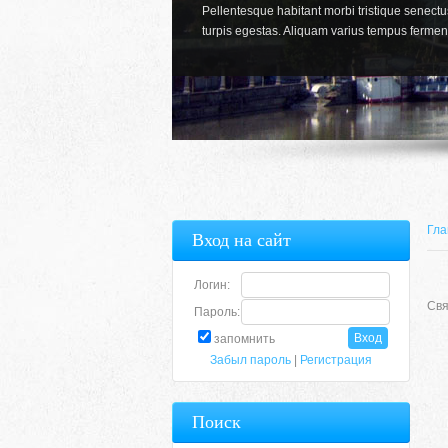
Pellentesque habitant morbi tristique senect
turpis egestas. Aliquam varius tempus fermen
Гла
Вход на сайт
Логин:
Свя
Пароль:
запомнить
Забыл пароль
|
Регистрация
Поиск