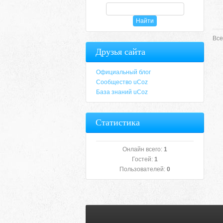
Все
Друзья сайта
Официальный блог
Сообщество uCoz
База знаний uCoz
Статистика
Онлайн всего:
1
Гостей:
1
Пользователей:
0
Etiam porttitor augu
Cras quis fringilla lorem. Suspendisse porta t
Morbi metus nulla, commodo nec consectetur ut