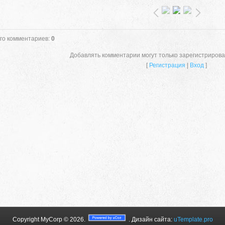
го комментариев
:
0
Добавлять комментарии могут только зарегистриров
[
Регистрация
|
Вход
]
e
ristique quam adipiscing feugiat.
, egestas et elit.
Copyright MyCorp © 2026
.
. Дизайн сайта:
uTemplate.pro