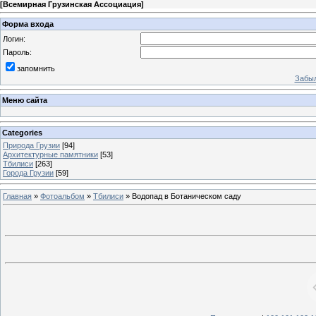
[
Всемирная Грузинская Ассоциация
]
Форма входа
Логин:
Пароль:
запомнить
Забыл
Меню сайта
Categories
Природа Грузии
[94]
Архитектурные памятники
[53]
Тбилиси
[263]
Города Грузии
[59]
Главная
»
Фотоальбом
»
Тбилиси
» Водопад в Ботаническом саду