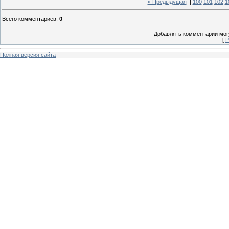
« Предыдущая
|
100
101
102
1
Всего комментариев
:
0
Добавлять комментарии могу
[
Р
Полная версия сайта