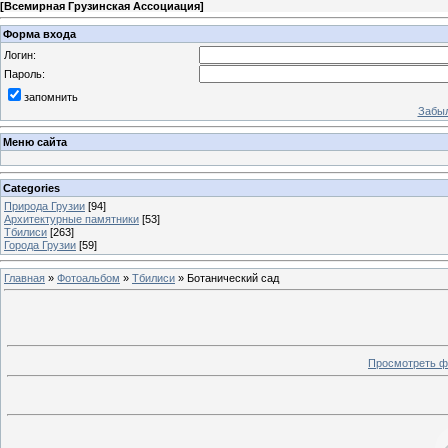
[
Всемирная Грузинская Ассоциация
]
Форма входа
Логин:
Пароль:
запомнить
Забыл
Меню сайта
Categories
Природа Грузии
[94]
Архитектурные памятники
[53]
Тбилиси
[263]
Города Грузии
[59]
Главная
»
Фотоальбом
»
Тбилиси
» Ботанический сад
Просмотреть ф