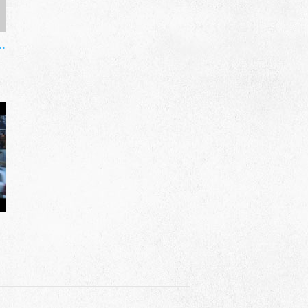
ысоты птичьего полета
..