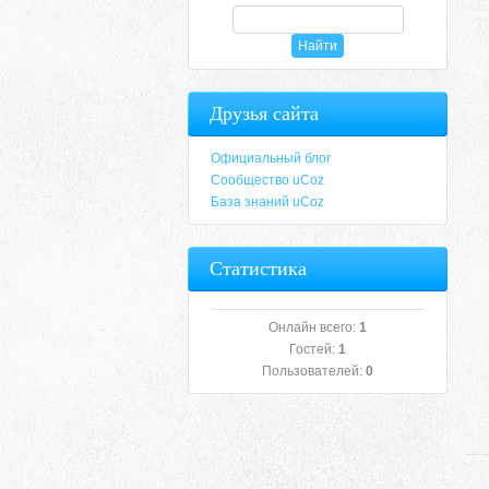
Друзья сайта
Официальный блог
Сообщество uCoz
База знаний uCoz
Статистика
Онлайн всего:
1
Гостей:
1
Пользователей:
0
Etiam porttitor augu
Cras quis fringilla lorem. Suspendisse porta t
Morbi metus nulla, commodo nec consectetur ut