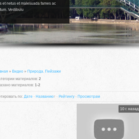
us et netus et malesuada fames ac
tum. Vestibulu
вная
»
Видео
»
Природа. Пейзажи
атегории материалов
:
2
азано материалов
:
1-2
тировать по
:
Дате
·
Названию
↑
·
Рейтингу
·
Просмотрам
10 г. назад
Pellentesque nec tristique nunc. 
ut risus molestie tempus. Viva