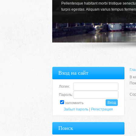
Pellentesque habitant morbi tristique senect
turpis egestas. Aliquam varius tempus fermen
Гла
Вход на сайт
В к
Пок
Логин:
Сор
Пароль:
запомнить
Забыл пароль
|
Регистрация
Поиск