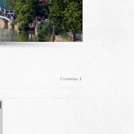
Страницы
:
1
Mauris odio augue
Mauris ac egestas metus. Etiam porttitor augue
mus sollicitudin arcu vitae urna imperdiet ege